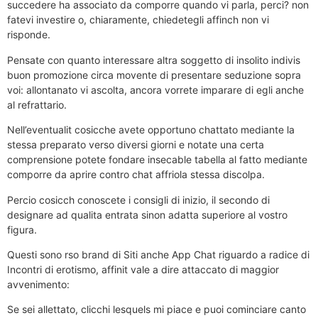
succedere ha associato da comporre quando vi parla, perci? non
fatevi investire o, chiaramente, chiedetegli affinch non vi
risponde.
Pensate con quanto interessare altra soggetto di insolito indivis
buon promozione circa movente di presentare seduzione sopra
voi: allontanato vi ascolta, ancora vorrete imparare di egli anche
al refrattario.
Nell’eventualit cosicche avete opportuno chattato mediante la
stessa preparato verso diversi giorni e notate una certa
comprensione potete fondare insecable tabella al fatto mediante
comporre da aprire contro chat affriola stessa discolpa.
Percio cosicch conoscete i consigli di inizio, il secondo di
designare ad qualita entrata sinon adatta superiore al vostro
figura.
Questi sono rso brand di Siti anche App Chat riguardo a radice di
Incontri di erotismo, affinit vale a dire attaccato di maggior
avvenimento:
Se sei allettato, clicchi lesquels mi piace e puoi cominciare canto