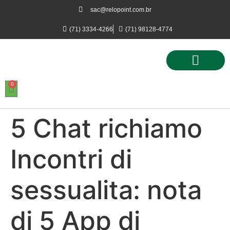
sac@relopoint.com.br
(71) 3334-4266
(71) 98128-4774
0
Controle de Ponto
Controle de Acesso
Controle de Estacionamento
5 Chat richiamo
Incontri di
sessualita: nota
di 5 App di