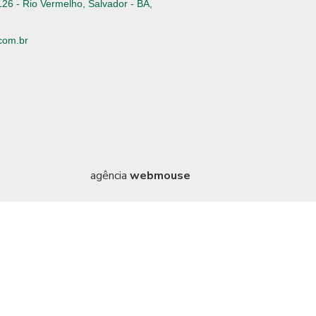
126 - Rio Vermelho, Salvador - BA,
com.br
6
agência
webmouse