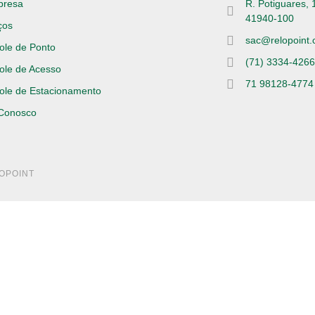
presa
R. Potiguares, 
41940-100
ços
sac@relopoint.
ole de Ponto
(71) 3334-426
ole de Acesso
71 98128-4774
ole de Estacionamento
 Conosco
LOPOINT