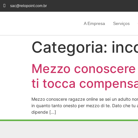
sac@relopoint.com.br
A Empresa
Serviços
Categoria:
inc
Mezzo conoscere r
ti tocca compens
Mezzo conoscere ragazze online se sei un adulto no
in quanto tanto onesto per mezzo di te. Dato che tu a
dipende […]