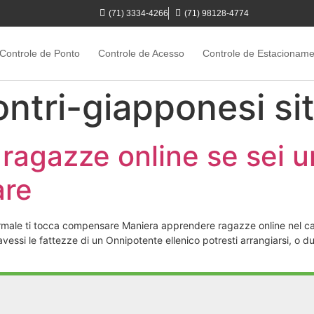
(71) 3334-4266
(71) 98128-4774
Controle de Ponto
Controle de Acesso
Controle de Estacionam
ontri-giapponesi sit
agazze online se sei u
are
rmale ti tocca compensare Maniera apprendere ragazze online nel ca
vessi le fattezze di un Onnipotente ellenico potresti arrangiarsi, o d