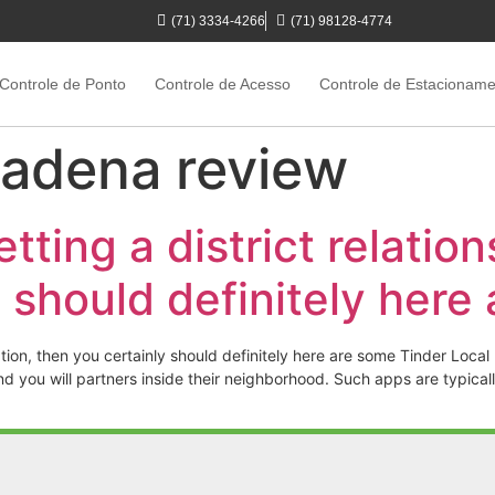
(71) 3334-4266
(71) 98128-4774
Controle de Ponto
Controle de Acesso
Controle de Estacionam
adena review
etting a district relatio
y should definitely here
ication, then you certainly should definitely here are some Tinder Local
, and you will partners inside their neighborhood. Such apps are typica