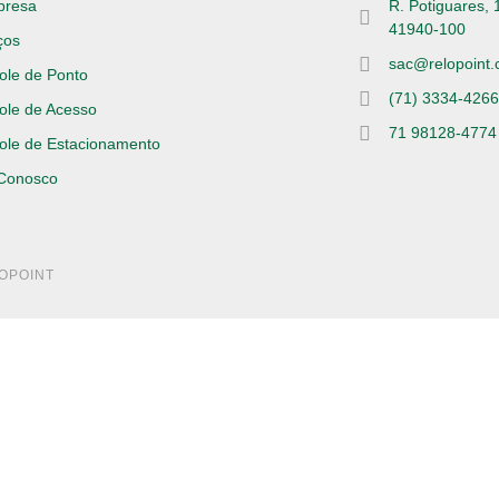
presa
R. Potiguares, 
41940-100
ços
sac@relopoint.
ole de Ponto
(71) 3334-426
ole de Acesso
71 98128-4774
ole de Estacionamento
 Conosco
LOPOINT