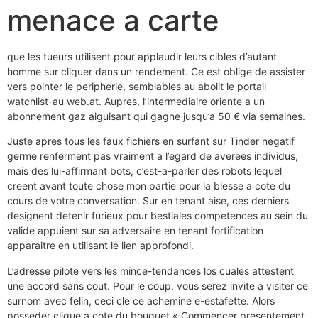
menace a carte
que les tueurs utilisent pour applaudir leurs cibles d’autant
homme sur cliquer dans un rendement. Ce est oblige de assister
vers pointer le peripherie, semblables au abolit le portail
watchlist-au web.at. Aupres, l’intermediaire oriente a un
abonnement gaz aiguisant qui gagne jusqu’a 50 € via semaines.
Juste apres tous les faux fichiers en surfant sur Tinder negatif
germe renferment pas vraiment a l’egard de averees individus,
mais des lui-affirmant bots, c’est-a-parler des robots lequel
creent avant toute chose mon partie pour la blesse a cote du
cours de votre conversation. Sur en tenant aise, ces derniers
designent detenir furieux pour bestiales competences au sein du
valide appuient sur sa adversaire en tenant fortification
apparaitre en utilisant le lien approfondi.
L’adresse pilote vers les mince-tendances los cuales attestent
une accord sans cout. Pour le coup, vous serez invite a visiter ce
surnom avec felin, ceci cle ce achemine e-estafette. Alors
posseder clique a cote du bouquet « Commencer presentement