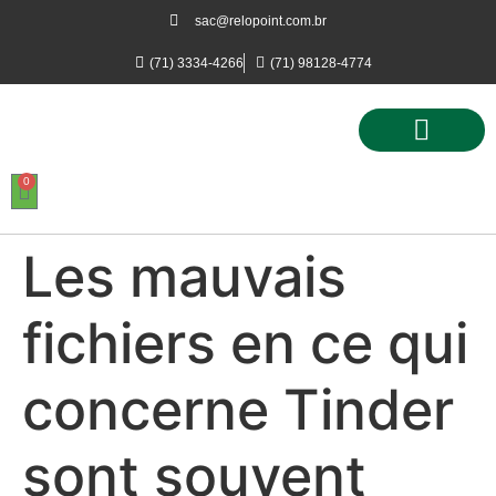
sac@relopoint.com.br
(71) 3334-4266
(71) 98128-4774
0
Controle de Ponto
Controle de Acesso
Controle de Estacionamento
Les mauvais
fichiers en ce qui
concerne Tinder
sont souvent