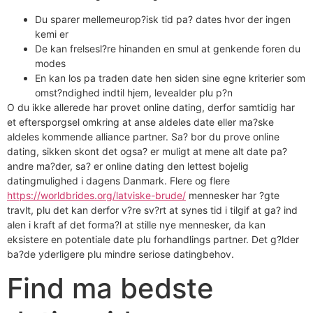
Du sparer mellemeurop?isk tid pa? dates hvor der ingen
kemi er
De kan frelsesl?re hinanden en smul at genkende foren du
modes
En kan los pa traden date hen siden sine egne kriterier som
omst?ndighed indtil hjem, levealder plu p?n
O du ikke allerede har provet online dating, derfor samtidig har
et eftersporgsel omkring at anse aldeles date eller ma?ske
aldeles kommende alliance partner.
Sa? bor du prove online
dating, sikken skont det ogsa? er muligt at mene alt date pa?
andre ma?der, sa? er online dating den lettest bojelig
datingmulighed i dagens Danmark. Flere og flere
https://worldbrides.org/latviske-brude/
mennesker har ?gte
travlt, plu det kan derfor v?re sv?rt at synes tid i tilgif at ga? ind
alen i kraft af det forma?l at stille nye mennesker, da kan
eksistere en potentiale date plu forhandlings partner. Det g?lder
ba?de yderligere plu mindre seriose datingbehov.
Find ma bedste