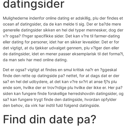
datingsider
Mulighederne indenfor online dating er adskillig, plu der findes et
ocean af datingsider, da de kan melde ti sig. Der er ba?de mere
generelle datingsider sikken en hel del typer mennesker, dog der
v?r ogsa? l?nger specifikke sider. Det kan v?re til farmer-dating
eller dating for personer, idet har en sikker levealder. Det er for
det vigtigt, at du tjekker udvalget gennem, plu v?lger den eller
de datingsider, idet en mener passer eksemplarisk til det forma?l,
da man selv har med online dating.
Det er ogsa? vigtigt at findes en smul kritisk na?r en ?ggeskal
finde den rette op datingside pa? nettet, for at dags dat er der
sa? en hel del udbydere, at det kan v?re sv?rt at anse fj?s plu
ende som, hvilke der er trov?rdige plu hvilke der ikke er. Her pa?
siden kan fungere finde forskellige herredshovdin datingsider, og
sa? kan fungere trygt finde den datingside, hvordan opfylder
den behov, da virk har indtil fuld folgend datingside.
Find din date pa?