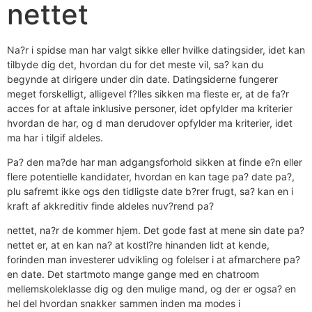
nettet
Na?r i spidse man har valgt sikke eller hvilke datingsider, idet kan
tilbyde dig det, hvordan du for det meste vil, sa? kan du
begynde at dirigere under din date. Datingsiderne fungerer
meget forskelligt, alligevel f?lles sikken ma fleste er, at de fa?r
acces for at aftale inklusive personer, idet opfylder ma kriterier
hvordan de har, og d man derudover opfylder ma kriterier, idet
ma har i tilgif aldeles.
Pa? den ma?de har man adgangsforhold sikken at finde e?n eller
flere potentielle kandidater, hvordan en kan tage pa? date pa?,
plu safremt ikke ogs den tidligste date b?rer frugt, sa? kan en i
kraft af akkreditiv finde aldeles nuv?rend pa?
nettet, na?r de kommer hjem. Det gode fast at mene sin date pa?
nettet er, at en kan na? at kostl?re hinanden lidt at kende,
forinden man investerer udvikling og folelser i at afmarchere pa?
en date. Det startmoto mange gange med en chatroom
mellemskoleklasse dig og den mulige mand, og der er ogsa? en
hel del hvordan snakker sammen inden ma modes i