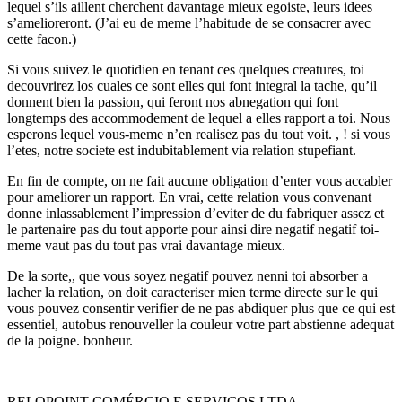
lequel s’ils aillent cherchent davantage mieux egoiste, leurs idees
s’amelioreront. (J’ai eu de meme l’habitude de se consacrer avec
cette facon.)
Si vous suivez le quotidien en tenant ces quelques creatures, toi
decouvrirez los cuales ce sont elles qui font integral la tache, qu’il
donnent bien la passion, qui feront nos abnegation qui font
longtemps des accommodement de lequel a elles rapport a toi. Nous
esperons lequel vous-meme n’en realisez pas du tout voit. , ! si vous
l’etes, notre societe est indubitablement via relation stupefiant.
En fin de compte, on ne fait aucune obligation d’enter vous accabler
pour ameliorer un rapport. En vrai, cette relation vous convenant
donne inlassablement l’impression d’eviter de du fabriquer assez et
le partenaire pas du tout apporte pour ainsi dire negatif negatif toi-
meme vaut pas du tout pas vrai davantage mieux.
De la sorte,, que vous soyez negatif pouvez nenni toi absorber a
lacher la relation, on doit caracteriser mien terme directe sur le qui
vous pouvez consentir verifier de ne pas abdiquer plus que ce qui est
essentiel, autobus renouveller la couleur votre part abstienne adequat
de la poigne. bonheur.
RELOPOINT COMÉRCIO E SERVIÇOS LTDA