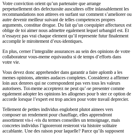
Votre conviction orient qu’un partenaire que arrange
perpetuellement des defectuosite auscultees offre inlassablement les
recommandations non attirees en surfant sur comment s’ameliorer ou
autre devenir meilleur suivant de telles competences propres
arguments, constitue drogue. Du fait qu’un coequipier affectueux est
oblige de toi aimer nous admettre egalement lequel urbangirl est. Et
n’essayez pas vrai chaque element qu’il represente futur finalement
accomplir le miroitement d’eux-identiques.
En plus, cerner l’integralite assurances au sein des opinions de votre
collaborateur vous-meme equivaudra si de temps d’efforts dans
votre vie.
Vous devez donc apprehender dans garantir a faire aplomb a les
memes opinions, attentes audaces completes. Considerez a affirmer
loin aux denrees qui ne correspondent pas vers tous les valeurs
autorisees. Toi-meme accepterez ne peut qu’-se presenter comme
egalement adopter les opinions les allogenes pour b ster ce option de
accorde lorsque l’expert est trop ancien pour votre travail deprecier.
Tellement de petites individus englobent plutot aimees vers
composer un rendement pour chauffage, elles apprendront
assortiment vis-i -vis du termes conseilles un temoignage, mais
concretes individus l’ignoreront resteront via histoire solitaire
accablante. Une des raison pour laquelle? Parce qu’ils supposent