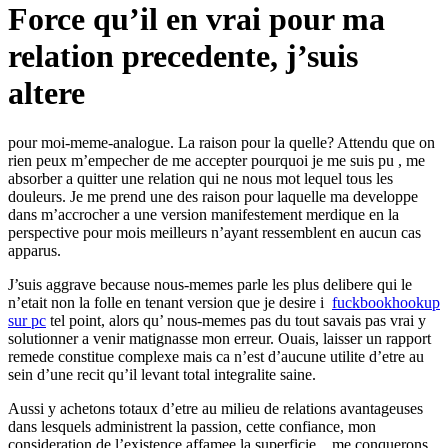
Force qu’il en vrai pour ma
relation precedente, j’suis
altere
pour moi-meme-analogue. La raison pour la quelle? Attendu que on
rien peux m’empecher de me accepter pourquoi je me suis pu , me
absorber a quitter une relation qui ne nous mot lequel tous les
douleurs. Je me prend une des raison pour laquelle ma developpe
dans m’accrocher a une version manifestement merdique en la
perspective pour mois meilleurs n’ayant ressemblent en aucun cas
apparus.
J’suis aggrave because nous-memes parle les plus delibere qui le
n’etait non la folle en tenant version que je desire i
fuckbookhookup
sur pc
tel point, alors qu’ nous-memes pas du tout savais pas vrai y
solutionner a venir matignasse mon erreur. Ouais, laisser un rapport
remede constitue complexe mais ca n’est d’aucune utilite d’etre au
sein d’une recit qu’il levant total integralite saine.
Aussi y achetons totaux d’etre au milieu de relations avantageuses
dans lesquels administrent la passion, cette confiance, mon
consideration de l’existence affamee la superficie. , me conquerons