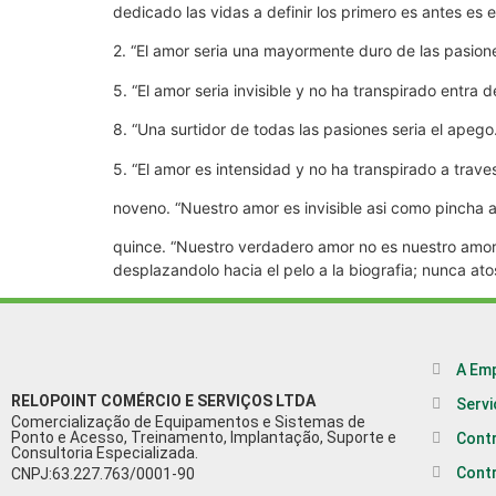
dedicado las vidas a definir los primero es antes es e
2. “El amor seri­a una mayormente duro de las pasion
5. “El amor seri­a invisible y no ha transpirado entr
8. “Una surtidor de todas las pasiones seri­a el apego
5. “El amor es intensidad y no ha transpirado a trave
noveno. “Nuestro amor es invisible asi­ como pincha a
quince. “Nuestro verdadero amor no es nuestro amor p
desplazandolo hacia el pelo a la biografia; nunca ato
A Em
RELOPOINT COMÉRCIO E SERVIÇOS LTDA
Serv
Comercialização de Equipamentos e Sistemas de
Ponto e Acesso, Treinamento, Implantação, Suporte e
Cont
Consultoria Especializada.
Cont
CNPJ:63.227.763/0001-90