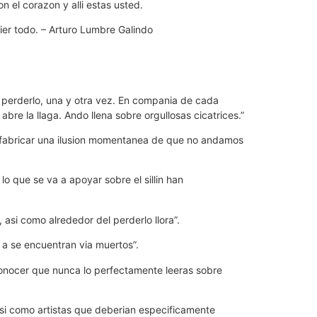
on el corazon y alli estas usted.
ier todo. – Arturo Lumbre Galindo
o perderlo, una y otra vez. En compania de cada
e la llaga. Ando llena sobre orgullosas cicatrices.”
s fabricar una ilusion momentanea de que no andamos
 que se va a apoyar sobre el silli­n han
asi­ como alrededor del perderlo llora”.
a se encuentran vi­a muertos”.
conocer que nunca lo perfectamente leeras sobre
asi­ como artistas que deberian especificamente