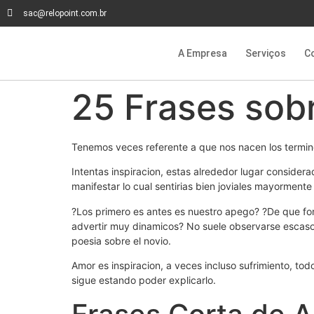
sac@relopoint.com.br
A Empresa
Serviços
C
25 Frases sobr
Tenemos veces referente a que nos nacen los termin
Intentas inspiracion, estas alrededor lugar considera
manifestar lo cual sentirias bien joviales mayorment
?Los primero es antes es nuestro apego? ?De que forma
advertir muy dinamicos? No suele observarse escaso
poesia sobre el novio.
Amor es inspiracion, a veces incluso sufrimiento, to
sigue estando poder explicarlo.