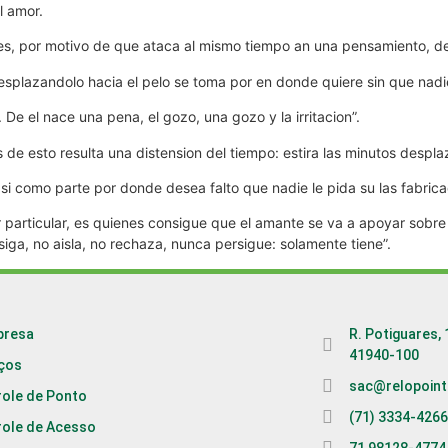
l amor.
es, por motivo de que ataca al mismo tiempo an una pensamiento, del 
a desplazandolo hacia el pelo se toma por en donde quiere sin que nadi
. De el nace una pena, el gozo, una gozo y la irritacion”.
s de esto resulta una distension del tiempo: estira las minutos despla
si­ como parte por donde desea falto que nadie le pida su las fabrica
articular, es quienes consigue que el amante se va a apoyar sobre el
siga, no aisla, no rechaza, nunca persigue: solamente tiene”.
presa
R. Potiguares, 
41940-100
iços
sac@relopoint
role de Ponto
(71) 3334-426
role de Acesso
71 98128-4774