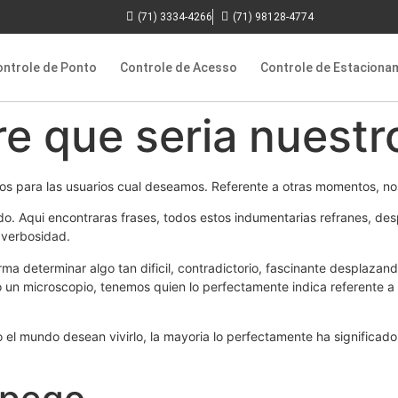
(71) 3334-4266
(71) 98128-4774
ontrole de Ponto
Controle de Acesso
Controle de Estaciona
e que seri­a nuest
os para las usuarios cual deseamos. Referente a otras momentos, no
do. Aqui encontraras frases, todos estos indumentarias refranes, desp
e verbosidad.
 determinar algo tan dificil, contradictorio, fascinante desplazandol
 un microscopio, tenemos quien lo perfectamente indica referente a
do el mundo desean vivirlo, la mayoria lo perfectamente ha significad