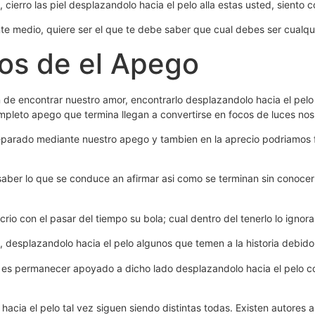
, cierro las piel desplazandolo hacia el pelo alla estas usted, siento c
te medio, quiere ser el que te debe saber que cual debes ser cualqu
os de el Apego
n de encontrar nuestro amor, encontrarlo desplazandolo hacia el pel
eto apego que termina llegan a convertirse en focos de luces nos abr
Separado mediante nuestro apego y tambien en la aprecio podri­amo
ber lo que se conduce an afirmar asi­ como se terminan sin conocer lo
io con el pasar del tiempo su bola; cual dentro del tenerlo lo ignora, 
, desplazandolo hacia el pelo algunos que temen a la historia debido 
no es permanecer apoyado a dicho lado desplazandolo hacia el pelo 
acia el pelo tal vez siguen siendo distintas todas. Existen autores 