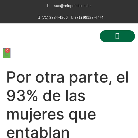
sac@relopoint.com.br
(71) 3334-4266
(71) 98128-4774
0
Controle de Ponto
Controle de Acesso
Controle de Estacionamento
Por otra parte, el
93% de las
mujeres que
entablan