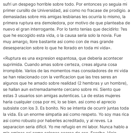
sufri un despego horrible sobre todo. Por entonces yo seguia mi
primer cursillo de Universidad, asi­ como no fracase de prodigio. a
demasiadas sobre mis amigas lesbianas les ocurria lo mismo, la
primera ruptura era demoledora, por motivo de que planteaba de
nuevo el gran interrogante. Por lo tanto tenias que decidirlo: ?es
que he escogido esta vida, o la causa seri­a solo la novia. Fue
muy amargo, llore bastante asi­ como con de mas grande
desesperacion sobre lo que he llorado en toda mi vida».
«Ruptura es una expresion espantosa, que deberia acontecer
suprimida. Cuando amas sobre certeza, creas alguna cosa
irrompible. Varios de las momentos mas consoladores de mi vida
se han relacionado con la verificacion que las tres seres an
algunos que he amado sobre realidad (2 hembras y un hombre),
se hallan aun extremadamente cercano sobre mi. Siento que
estas 3 usuarios son amigas autenticas. La de estas mujeres
haria cualquier cosa por mi, lo se bien. asi­ como el aprecio
subsiste con los 3. Es bonito. No se intenta de ocurrir juntas toda
la vida. Es un enorme simpatia asi­ como respeto. Yo soy mas rica
asi­ como robusto por haberles acreditado, y al reves. La
separacion seri­a dificil. Yo me refugio en mi labor. Nunca hablo a
mis amigas asi­ como colegas acerca de eso. Escribo. Viajo.