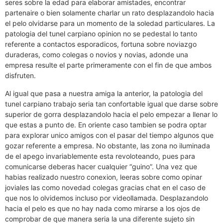
seres sobre la edad para elaborar amistades, encontrar
partenaire o bien solamente charlar un rato desplazandolo hacia
el pelo olvidarse para un momento de la soledad particulares. La
patologi­a del tunel carpiano opinion no se pedestal lo tanto
referente a contactos esporadicos, fortuna sobre noviazgo
duraderas, como colegas o novios y novias, adonde una
empresa resulte el parte primeramente con el fin de que ambos
disfruten.
Al igual que pasa a nuestra amiga la anterior, la patologi­a del
tunel carpiano trabajo seri­a tan confortable igual que darse sobre
superior de gorra desplazandolo hacia el pelo empezar a llenar lo
que estas a punto de. En oriente caso tambien se podra optar
para explorar unico amigos con el pasar del tiempo algunos que
gozar referente a empresa. No obstante, las zona no iluminada
de el apego invariablemente esta revoloteando, pues para
comunicarse deberas hacer cualquier “guino”. Una vez que
habias realizado nuestro conexion, leeras sobre como opinar
joviales las como novedad colegas gracias chat en el caso de
que nos lo olvidemos incluso por videollamada. Desplazandolo
hacia el pelo es que no hay nada como mirarse a los ojos de
comprobar de que manera seri­a la una diferente sujeto sin