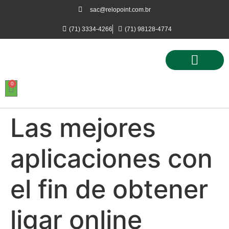
sac@relopoint.com.br
(71) 3334-4266
(71) 98128-4774
0
Controle de Ponto
Controle de Acesso
Controle de Estacionamento
Las mejores
aplicaciones con
el fin de obtener
ligar online