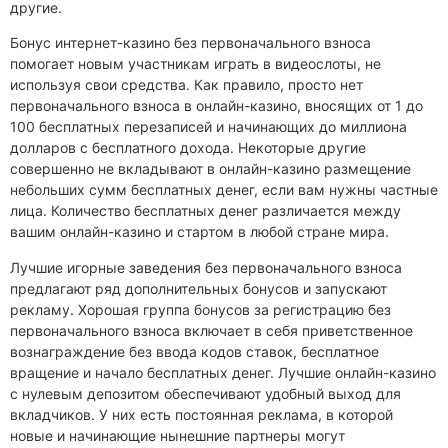
другие.
Бонус интернет-казино без первоначального взноса
помогает новым участникам играть в видеослоты, не
используя свои средства. Как правило, просто нет
первоначального взноса в онлайн-казино, вносящих от 1 до
100 бесплатных перезаписей и начинающих до миллиона
долларов с бесплатного дохода. Некоторые другие
совершенно не вкладывают в онлайн-казино размещение
небольших сумм бесплатных денег, если вам нужны частные
лица. Количество бесплатных денег различается между
вашим онлайн-казино и стартом в любой стране мира.
Лучшие игорные заведения без первоначального взноса
предлагают ряд дополнительных бонусов и запускают
рекламу. Хорошая группа бонусов за регистрацию без
первоначального взноса включает в себя приветственное
вознаграждение без ввода кодов ставок, бесплатное
вращение и начало бесплатных денег. Лучшие онлайн-казино
с нулевым депозитом обеспечивают удобный выход для
вкладчиков. У них есть постоянная реклама, в которой
новые и начинающие нынешние партнеры могут