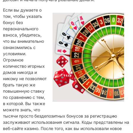
Если вы думаете о
том, чтобы указать
бонус без
первоначального
взноса, убедитесь,
что вы внимательно
ознакомились с
условиями.
Огромное
количество игорных
домов никогда и
никому не позволяют
брать такую ​​же
повышенную ставку
по сравнению с тем,
в которой. Вы также
можете знать, что
тысячи просто бездепозитных бонусов за регистрацию
заслуживают использования сигнала. Коды представлены на
веб-сайте казино. После того, как вы использовали новое