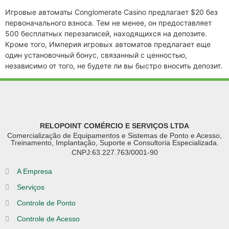
Игровые автоматы Conglomerate Casino предлагает $20 без
первоначального взноса. Тем не менее, он предоставляет
500 бесплатных перезаписей, находящихся на депозите.
Кроме того, Империя игровых автоматов предлагает еще
один установочный бонус, связанный с ценностью,
независимо от того, не будете ли вы быстро вносить депозит.
RELOPOINT COMÉRCIO E SERVIÇOS LTDA
Comercialização de Equipamentos e Sistemas de Ponto e Acesso,
Treinamento, Implantação, Suporte e Consultoria Especializada.
CNPJ:63.227.763/0001-90
A Empresa
Serviços
Controle de Ponto
Controle de Acesso