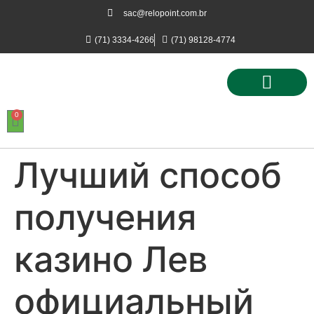
sac@relopoint.com.br
(71) 3334-4266
(71) 98128-4774
0
Controle de Ponto
Controle de Acesso
Controle de Estacionamento
Лучший способ
получения
казино Лев
официальный