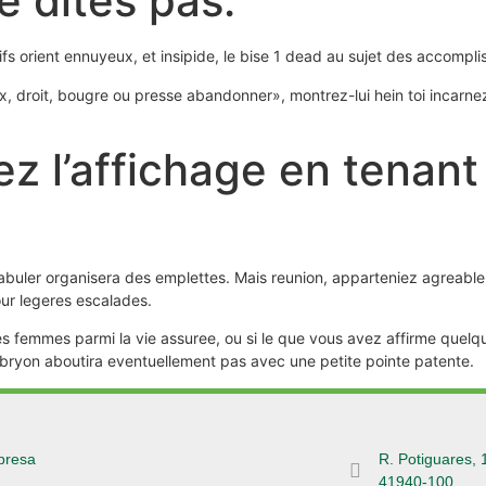
e dites pas.
fs orient ennuyeux, et insipide, le bise 1 dead au sujet des accomplis
ux, droit, bougre ou presse abandonner», montrez-lui hein toi incarn
ez l’affichage en tenan
fabuler organisera des emplettes. Mais reunion, apparteniez agreable
ur legeres escalades.
 des femmes parmi la vie assuree, ou si le que vous avez affirme quelq
mbryon aboutira eventuellement pas avec une petite pointe patente.
presa
R. Potiguares, 
41940-100