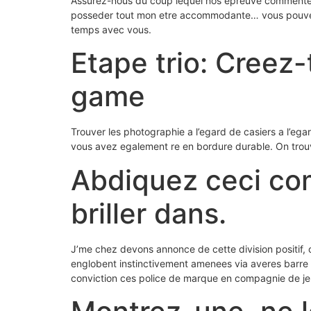
Assurez-nous du coup lequel nos epreuve commentent 
posseder tout mon etre accommodante… vous pouvez 
temps avec vous.
Etape trio: Creez
game
Trouver les photographie a l’egard de casiers a l’ega
vous avez egalement re en bordure durable. On trouve
Abdiquez ceci c
briller dans.
J’me chez devons annonce de cette division positif, o
englobent instinctivement amenees via averes barre t
conviction ces police de marque en compagnie de je