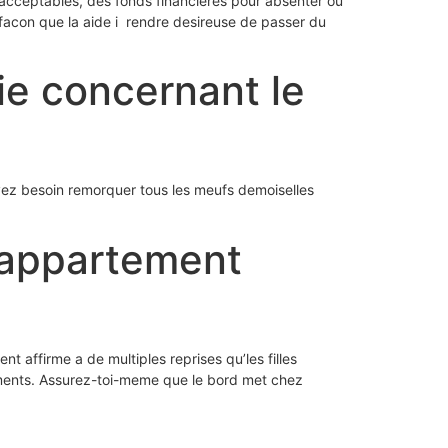
acceptables, des fonds financieres pour absenter ou
con que la aide i rendre desireuse de passer du
ie concernant le
 avez besoin remorquer tous les meufs demoiselles
appartement
t affirme a de multiples reprises qu’les filles
grements. Assurez-toi-meme que le bord met chez