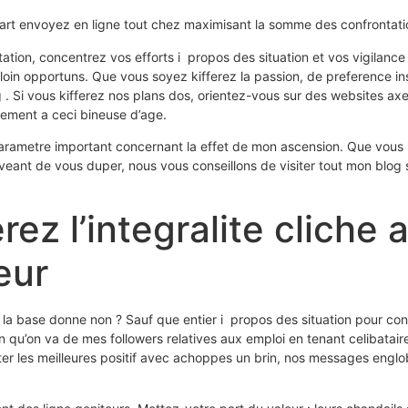
rt envoyez en ligne tout chez maximisant la somme des confrontation
tion, concentrez vos efforts i propos des situation et vos vigilance 
loin opportuns. Que vous soyez kifferez la passion, de preference insc
 . Si vous kifferez nos plans dos, orientez-vous sur des websites axe
ement a ceci bineuse d’age.
un parametre important concernant la effet de mon ascension. Que vou
nvie veant de vous duper, nous vous conseillons de visiter tout mon 
ez l’integralite cliche 
eur
 a la base donne non ? Sauf que entier i propos des situation pour co
n qu’on va de mes followers relatives aux emploi en tenant celibatair
heter les meilleures positif avec achoppes un brin, nos messages en