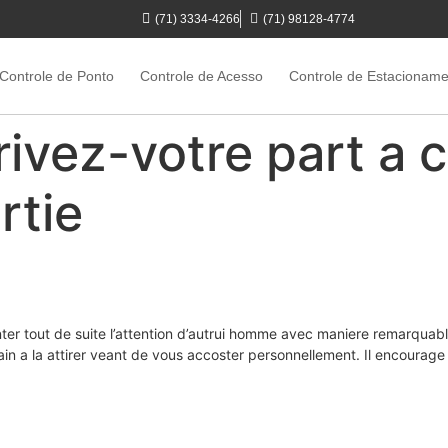
(71) 3334-4266
(71) 98128-4774
Controle de Ponto
Controle de Acesso
Controle de Estacionam
crivez-votre part a 
rtie
ter tout de suite l’attention d’autrui homme avec maniere remarquab
n a la attirer veant de vous accoster personnellement. Il encourage 