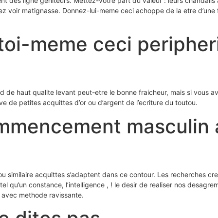
des ligne geniteurs. Mettez-votre part du valeur : leurs chandails 
voir matignasse. Donnez-lui-meme ceci achoppe de la etre d’une fa
-toi-meme ceci peripher
rd de haut qualite levant peut-etre le bonne fraicheur, mais si vous
 de petites acquittes d’or ou d’argent de l’ecriture du toutou.
ommencement masculin 
u similaire acquittes s’adaptent dans ce contour. Les recherches creen
el qu’un constance, l’intelligence , ! le desir de realiser nos desa
 avec methode ravissante.