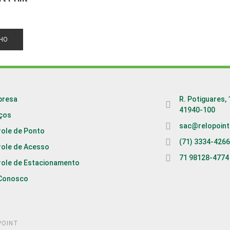
NHO
presa
R. Potiguares, 
41940-100
iços
sac@relopoint
role de Ponto
(71) 3334-426
role de Acesso
71 98128-4774
role de Estacionamento
 Conosco
POINT