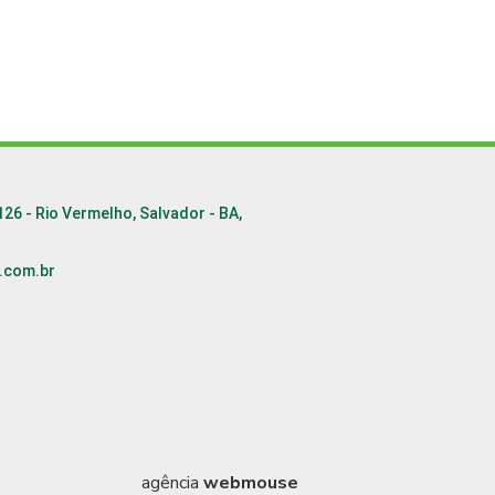
126 - Rio Vermelho, Salvador - BA,
.com.br
6
agência
webmouse