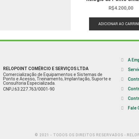
R$
4.200,00
ADICIONAR AO CARRI
A Em
RELOPOINT COMÉRCIO E SERVIÇOS LTDA
Serv
Comercialização de Equipamentos e Sistemas de
Ponto e Acesso, Treinamento, Implantação, Suporte e
Cont
Consultoria Especializada.
Cont
CNPJ:63.227.763/0001-90
Cont
Fale
© 2021 - TODOS OS DIREITOS RESERVADOS - RELO