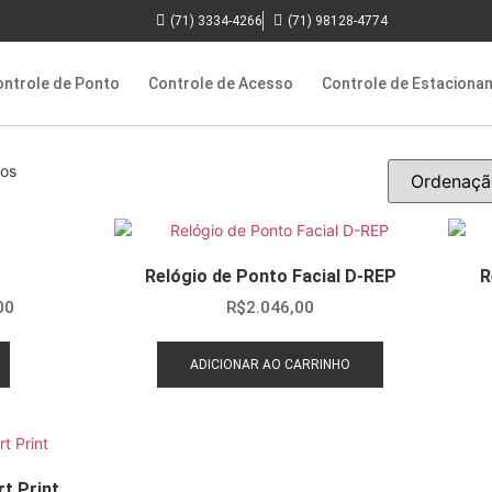
(71) 3334-4266
(71) 98128-4774
ontrole de Ponto
Controle de Acesso
Controle de Estaciona
dos
Relógio de Ponto Facial D-REP
R
00
R$
2.046,00
ADICIONAR AO CARRINHO
t Print