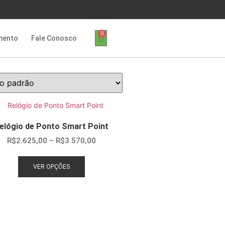
0
mento
Fale Conosco
elógio de Ponto Smart Point
R$
2.625,00
–
R$
3.570,00
VER OPÇÕES