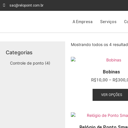
sac@relopoint.com.br
A Empresa
Serviços
C
Mostrando todos os 4 resulta
Categorias
Controle de ponto
(4)
Bobinas
R$
10,00
–
R$
300,
VER OPÇÕES
Relógio de Ponto Smar